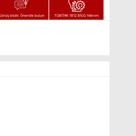
Görüş bildir, Öneride bulun
TÜBİTAK 1812 BİGG Yatırım
Programı Tanıtım Sunumu