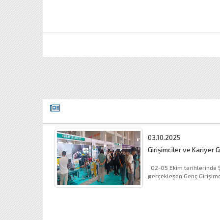
03.10.2025
Girişimciler ve Kariyer 
02-05 Ekim tarihlerinde Şanlıurfa fuar merkezinde
gerçekleşen Genç Girişimc
Fuarına &U (...).