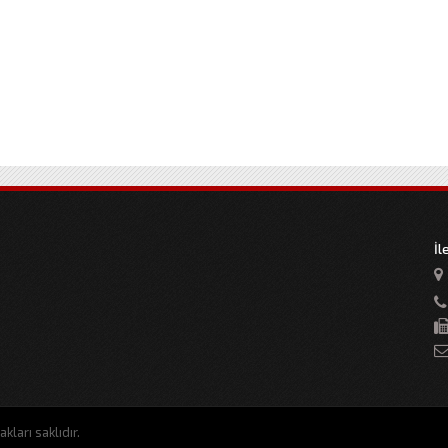
İl
kları saklıdır.