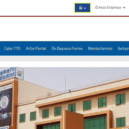
Hızlı Erişimler
Cabir TTO
ArGe Portal
Ön Başvuru Formu
Mentorlerimiz
İletiş