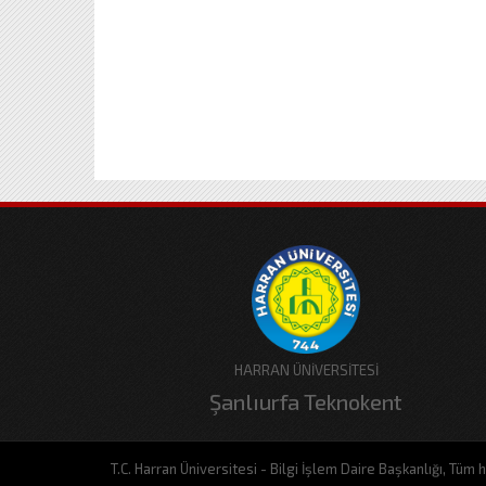
HARRAN ÜNİVERSİTESİ
Şanlıurfa Teknokent
T.C. Harran Üniversitesi - Bilgi İşlem Daire Başkanlığı, Tüm ha