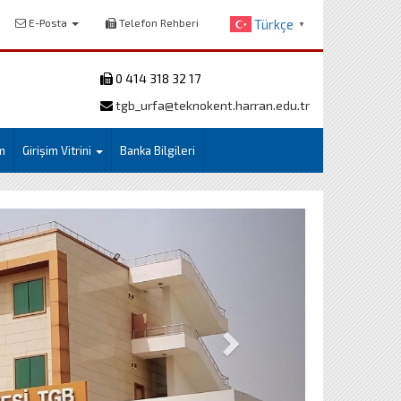
E-Posta
Telefon Rehberi
Türkçe
▼
0 414 318 32 17
tgb_urfa@teknokent.harran.edu.tr
im
Girişim Vitrini
Banka Bilgileri
İleri