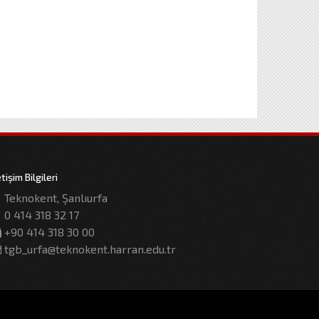
etişim Bilgileri
Teknokent, Şanlıurfa
0 414 318 32 17
+90 414 318 30 00
tgb_urfa@teknokent.harran.edu.tr