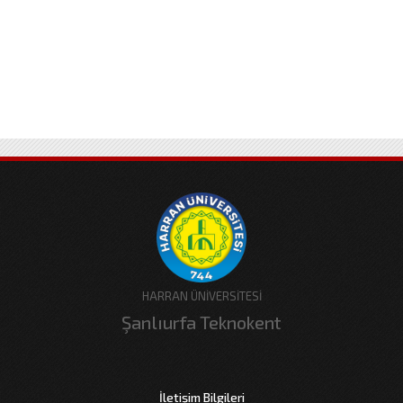
HARRAN ÜNİVERSİTESİ
Şanlıurfa Teknokent
İletişim Bilgileri