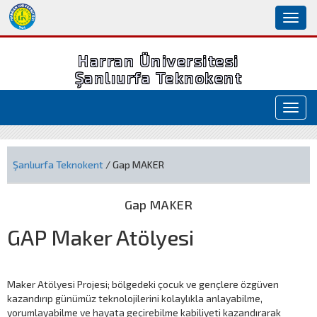
Toggl
naviga
Harran Üniversitesi
Şanlıurfa Teknokent
Toggl
navig
Şanlıurfa Teknokent
/ Gap MAKER
Gap MAKER
GAP Maker Atölyesi
Maker Atölyesi Projesi; bölgedeki çocuk ve gençlere özgüven
kazandırıp günümüz teknolojilerini kolaylıkla anlayabilme,
yorumlayabilme ve hayata geçirebilme kabiliyeti kazandırarak