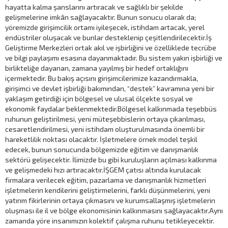
hayatta kalma şanslarını artıracak ve sağlıklı bir şekilde
gelişmelerine imkân sağlayacaktır. Bunun sonucu olarak da;
yöremizde girişimcilik ortamı iyileşecek, istihdam artacak, yerel
endüstriler oluşacak ve bunlar desteklenip çeşitlendirilecektir.İş
Geliştirme Merkezleri ortak akıl ve işbirliğini ve özelliklede tecrübe
ve bilgi paylaşımı esasına dayanmaktadır. Bu sistem yakın işbirliği ve
birlikteliğe dayanan, zamana yayılmış bir hedef ortaklığını
içermektedir. Bu bakış açısını girişimcilerimize kazandırmakla,
girişimci ve devlet işbirliği bakımından, “destek” kavramına yeni bir
yaklaşım getirdiği için bölgesel ve ulusal ölçekte sosyal ve
ekonomik faydalar beklenmektedir.Bölgesel kalkınmada teşebbüs
ruhunun geliştirilmesi, yeni müteşebbislerin ortaya çıkarılması,
cesaretlendirilmesi, yeni istihdam oluşturulmasında önemli bir
hareketlilik noktası olacaktır. İşletmelere örnek model teşkil
edecek, bunun sonucunda bölgemizde eğitim ve danışmanlık
sektörü gelişecektir. İlimizde bu gibi kuruluşların açılması kalkınma
ve gelişmedeki hızı artıracaktır.İŞGEM çatısı altında kurulacak
firmalara verilecek eğitim, pazarlama ve danışmanlık hizmetleri
işletmelerin kendilerini geliştirmelerini, farklı düşünmelerini, yeni
yatırım fikirlerinin ortaya çıkmasını ve kurumsallaşmış işletmelerin
oluşması ile il ve bölge ekonomisinin kalkınmasını sağlayacaktır.Aynı
zamanda yöre insanımızın kolektif çalışma ruhunu tetikleyecektir.