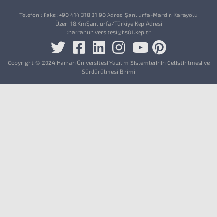
Telefon : Faks :+90 414 318 31 90 Adres :Şanlıurfa-Mardin Karayolu
Üzeri 18.KmŞanlıurfa/Türkiye Kep Adresi
:harranuniversitesi@hs01.kep.tr
Copyright © 2024
Harran Üniversitesi Yazılım Sistemlerinin Geliştirilmesi ve
Sürdürülmesi Birimi