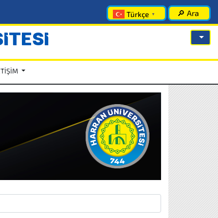
🔎 Ara
Türkçe
▼
İTESİ
ETİŞİM