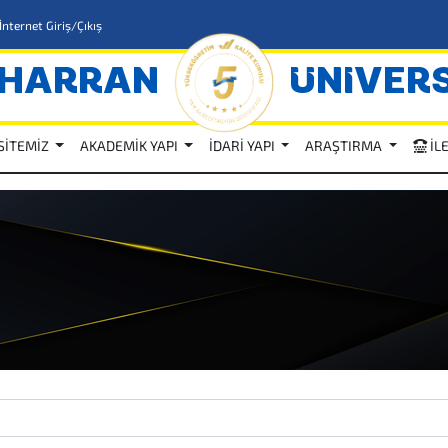
İnternet Giriş/Çıkış
HARRAN
ÜNİVERS
SİTEMİZ
AKADEMİK YAPI
İDARİ YAPI
ARAŞTIRMA
İL