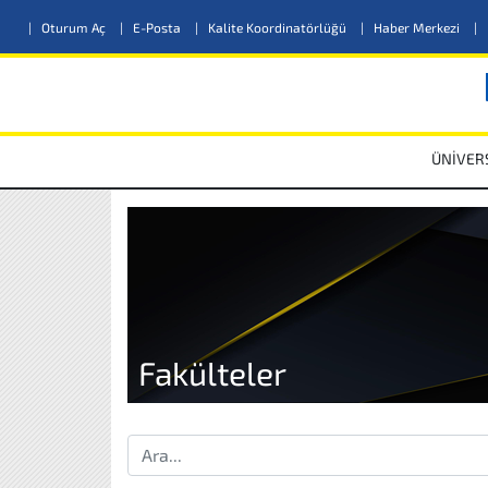
|
Oturum Aç
|
E-Posta
|
Kalite Koordinatörlüğü
|
Haber Merkezi
|
ÜNİVER
Fakülteler