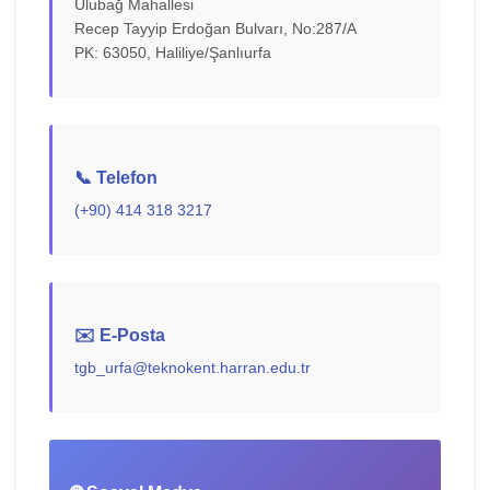
Ulubağ Mahallesi
Recep Tayyip Erdoğan Bulvarı, No:287/A
PK: 63050, Haliliye/Şanlıurfa
📞 Telefon
(+90) 414 318 3217
✉️ E-Posta
tgb_urfa@teknokent.harran.edu.tr