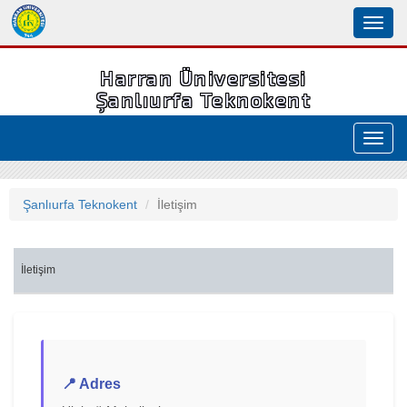
Toggle
naviga
Harran Üniversitesi
Şanlıurfa Teknokent
Toggl
navig
Şanlıurfa Teknokent
İletişim
İletişim
📍 Adres