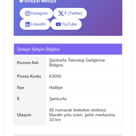
🌐 Sosyal Medya
Instagram
X (Twitter)
LinkedIn
YouTube
Detaylı İletişim Bilgileri
Şanlıurfa Teknoloji Geliştirme
Kurum Adı
Bölgesi
Posta Kodu
63050
İlçe
Haliliye
İl
Şanlıurfa
90 numaralı belediye otobüsü
Ulaşım
Mardin yolu üzeri, şehir merkezine
10 km