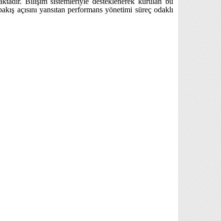
tadır. Bilişim sistemleriyle desteklenerek kurulan bu
bakış açısını yansıtan performans yönetimi süreç odaklı