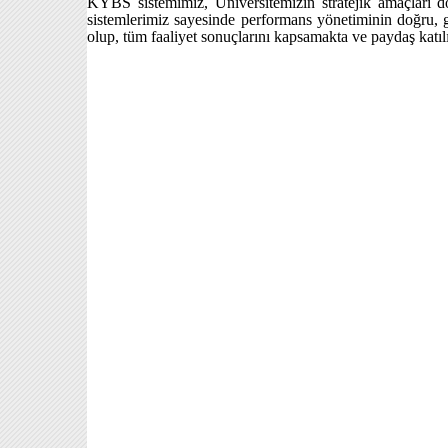
KYBS sistemimiz, Üniversitemizin stratejik amaçları d
sistemlerimiz sayesinde performans yönetiminin doğru, ge
olup, tüm faaliyet sonuçlarını kapsamakta ve paydaş katıl