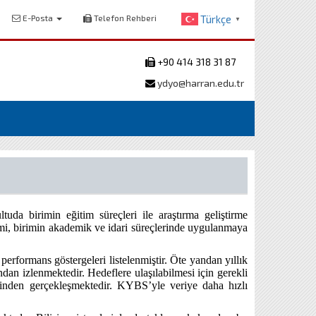
E-Posta
Telefon Rehberi
Türkçe
▼
+90 414 318 31 87
ydyo@harran.edu.tr
ltuda birimin eğitim süreçleri ile araştırma geliştirme
timi, birimin akademik ve idari süreçlerinde uygulanmaya
erformans göstergeleri listelenmiştir. Öte yandan yıllık
ndan izlenmektedir. Hedeflere ulaşılabilmesi için gerekli
rinden gerçekleşmektedir. KYBS’yle veriye daha hızlı