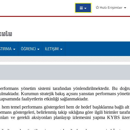
Hızlı Erişimler
kulu
ŞTIRMA
ÖĞRENCİ
İLETİŞİM
e performans yönetim sistemi tarafından yönlendirilmektedir. Bu doğru
lunulmaktadır. Kurumun stratejik bakış açısını yansıtan performans yöne
 kapsamında faaliyetlerin etkinliği sağlanmaktadır.
hem temel performans göstergeleri hem de hedef başlıklarına bağlı alt p
ans göstergeleri, belirlenmiş takip sıklığına göre ilgili birimler tarafı
ranları ve gerekli aksiyonları planlayıp izlemesini yapma KYBS üze