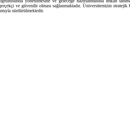
oğrultusunda yönetilmesine ve geleceğe hazırlanmasına imkân tanımak
rçekçi ve güvenilir olması sağlanmaktadır. Üniversitemizin stratejik 
ımıyla sürdürülmektedir.