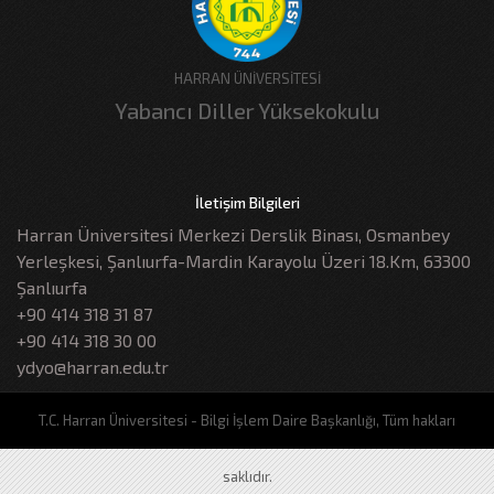
HARRAN ÜNİVERSİTESİ
Yabancı Diller Yüksekokulu
İletişim Bilgileri
Harran Üniversitesi Merkezi Derslik Binası, Osmanbey
Yerleşkesi, Şanlıurfa-Mardin Karayolu Üzeri 18.Km, 63300
Şanlıurfa
+90 414 318 31 87
+90 414 318 30 00
ydyo@harran.edu.tr
T.C. Harran Üniversitesi - Bilgi İşlem Daire Başkanlığı, Tüm hakları
saklıdır.