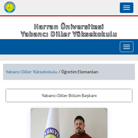
Toggl
naviga
Harran Üniversitesi
Yabancı Diller Yüksekokulu
Toggl
navig
Yabancı Diller Yüksekokulu
/ Öğretim Elemanları