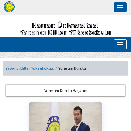
Toggl
naviga
Harran Üniversitesi
Yabancı Diller Yüksekokulu
Toggl
navig
Yabancı Diller Yüksekokulu
/ Yönetim Kurulu