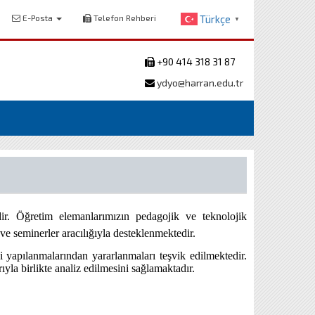
E-Posta
Telefon Rehberi
Türkçe
▼
+90 414 318 31 87
ydyo@harran.edu.tr
ir. Öğretim elemanlarımızın pedagojik ve teknolojik
r ve seminerler aracılığıyla desteklenmektedir.
i yapılanmalarından yararlanmaları teşvik edilmektedir.
ıyla birlikte analiz edilmesini sağlamaktadır.