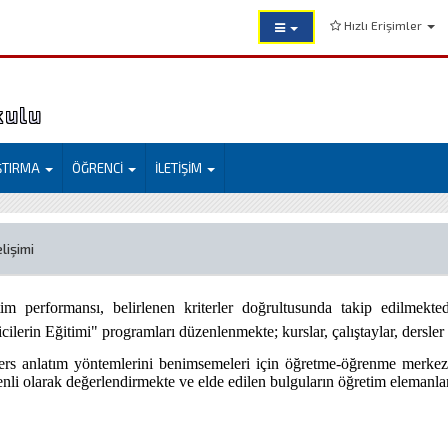
Hızlı Erişimler
kulu
ŞTIRMA
ÖĞRENCİ
İLETİŞİM
lişimi
m performansı, belirlenen kriterler doğrultusunda takip edilmekted
icilerin Eğitimi" programları düzenlenmekte; kurslar, çalıştaylar, dersle
ers anlatım yöntemlerini benimsemeleri için öğretme-öğrenme merkez
enli olarak değerlendirmekte ve elde edilen bulguların öğretim elemanlar