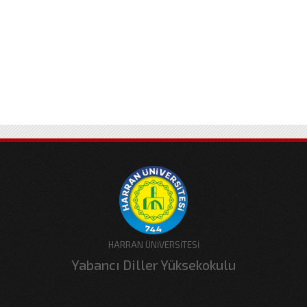
HARRAN ÜNİVERSİTESİ
Yabancı Diller Yüksekokulu