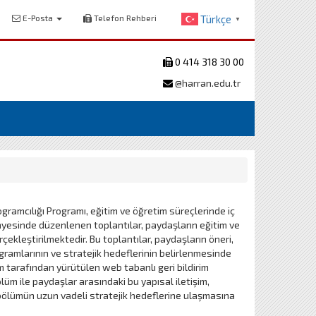
E-Posta
Telefon Rehberi
Türkçe
▼
0 414 318 30 00
@harran.edu.tr
ramcılığı Programı, eğitim ve öğretim süreçlerinde iç
yesinde düzenlenen toplantılar, paydaşların eğitim ve
çekleştirilmektedir. Bu toplantılar, paydaşların öneri,
rogramlarının ve stratejik hedeflerinin belirlenmesinde
m tarafından yürütülen web tabanlı geri bildirim
ölüm ile paydaşlar arasındaki bu yapısal iletişim,
 bölümün uzun vadeli stratejik hedeflerine ulaşmasına