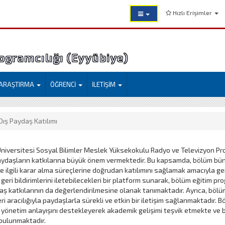
Hızlı Erişimler
ogramcılığı (Eyyübiye)
ARAŞTIRMA
ÖĞRENCİ
İLETİŞİM
 Dış Paydaş Katılımı
niversitesi Sosyal Bilimler Meslek Yüksekokulu Radyo ve Televizyon Prog
aydaşların katkılarına büyük önem vermektedir. Bu kapsamda, bölüm bün
e ilgili karar alma süreçlerine doğrudan katılımını sağlamak amacıyla ger
 geri bildirimlerini iletebilecekleri bir platform sunarak, bölüm eğitim p
aş katkılarının da değerlendirilmesine olanak tanımaktadır. Ayrıca, bölü
ri aracılığıyla paydaşlarla sürekli ve etkin bir iletişim sağlanmaktadır. B
ı yönetim anlayışını destekleyerek akademik gelişimi teşvik etmekte ve
bulunmaktadır.