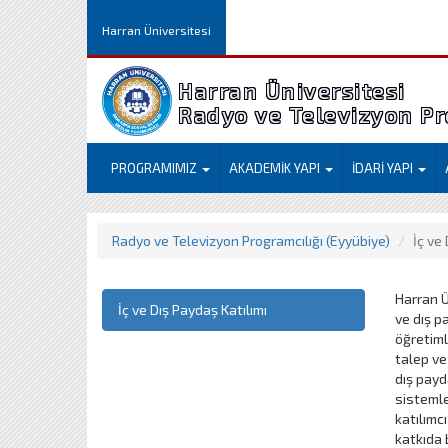
Harran Üniversitesi
Harran Üniversitesi
Radyo ve Televizyon Pr
PROGRAMIMIZ
AKADEMİK YAPI
İDARİ YAPI
Radyo ve Televizyon Programcılığı (Eyyübiye)
İç ve
Harran Ü
İç ve Dış Paydaş Katılımı
ve dış p
öğretiml
talep ve
dış payd
sistemle
katılımc
katkıda 