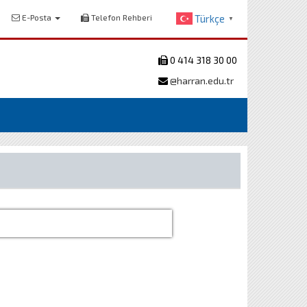
E-Posta
Telefon Rehberi
Türkçe
▼
0 414 318 30 00
@harran.edu.tr