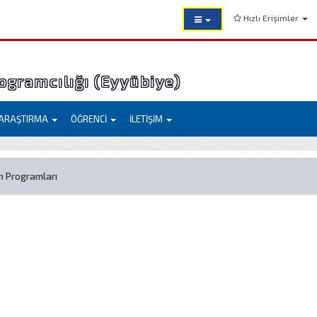
Hızlı Erişimler
ogramcılığı (Eyyübiye)
ARAŞTIRMA
ÖĞRENCİ
İLETİŞİM
m Programları