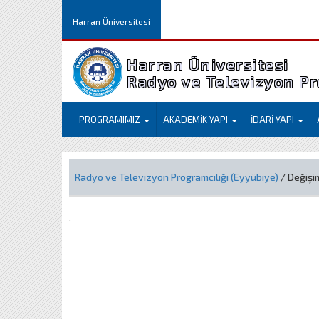
Harran Üniversitesi
Harran Üniversitesi
Radyo ve Televizyon Pr
PROGRAMIMIZ
AKADEMİK YAPI
İDARİ YAPI
Radyo ve Televizyon Programcılığı (Eyyübiye)
/ Değişi
.