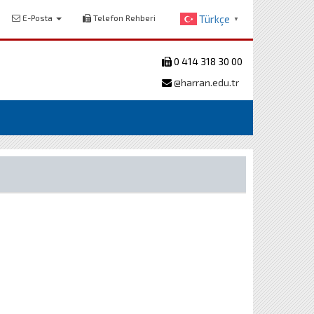
E-Posta
Telefon Rehberi
Türkçe
▼
0 414 318 30 00
@harran.edu.tr