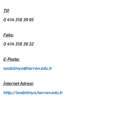
Tlf:
0 414 318 39 95
Faks:
0 414 318 39 32
E-Posta:
sosbilmyo@harran.edu.tr
İnternet Adresi:
http://sosbilmyo.harran.edu.tr