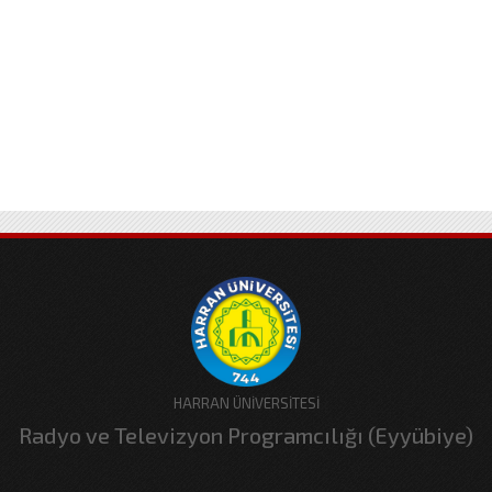
HARRAN ÜNİVERSİTESİ
Radyo ve Televizyon Programcılığı (Eyyübiye)