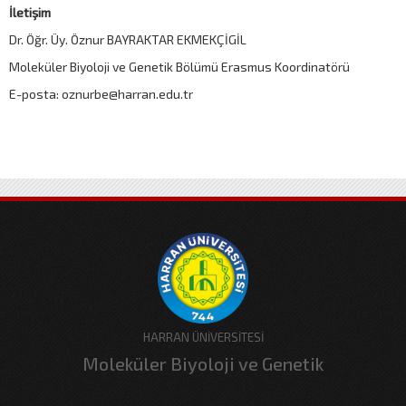
İletişim
Dr. Öğr. Üy. Öznur BAYRAKTAR EKMEKÇİGİL
Moleküler Biyoloji ve Genetik Bölümü Erasmus Koordinatörü
E-posta: oznurbe@harran.edu.tr
HARRAN ÜNİVERSİTESİ
Moleküler Biyoloji ve Genetik