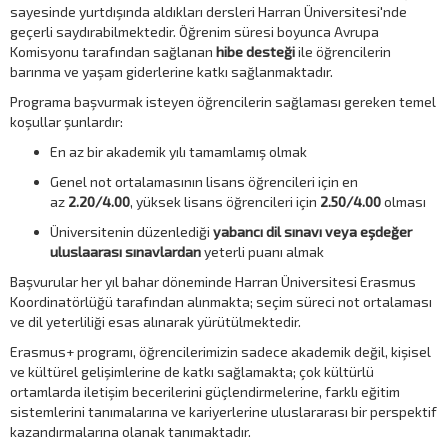
sayesinde yurtdışında aldıkları dersleri Harran Üniversitesi'nde
geçerli saydırabilmektedir. Öğrenim süresi boyunca Avrupa
Komisyonu tarafından sağlanan
hibe desteği
ile öğrencilerin
barınma ve yaşam giderlerine katkı sağlanmaktadır.
Programa başvurmak isteyen öğrencilerin sağlaması gereken temel
koşullar şunlardır:
En az bir akademik yılı tamamlamış olmak
Genel not ortalamasının lisans öğrencileri için en
az
2.20/4.00
, yüksek lisans öğrencileri için
2.50/4.00
olması
Üniversitenin düzenlediği
yabancı dil sınavı veya eşdeğer
uluslaarası sınavlardan
yeterli puanı almak
Başvurular her yıl bahar döneminde Harran Üniversitesi Erasmus
Koordinatörlüğü tarafından alınmakta; seçim süreci not ortalaması
ve dil yeterliliği esas alınarak yürütülmektedir.
Erasmus+ programı, öğrencilerimizin sadece akademik değil, kişisel
ve kültürel gelişimlerine de katkı sağlamakta; çok kültürlü
ortamlarda iletişim becerilerini güçlendirmelerine, farklı eğitim
sistemlerini tanımalarına ve kariyerlerine uluslararası bir perspektif
kazandırmalarına olanak tanımaktadır.