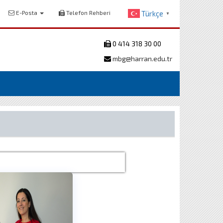
E-Posta
Telefon Rehberi
Türkçe
▼
0 414 318 30 00
mbg@harran.edu.tr