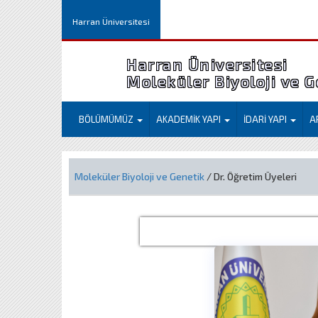
Harran Üniversitesi
Harran Üniversitesi
Moleküler Biyoloji ve 
BÖLÜMÜMÜZ
AKADEMİK YAPI
İDARİ YAPI
A
Moleküler Biyoloji ve Genetik
/ Dr. Öğretim Üyeleri