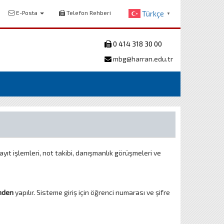
E-Posta
Telefon Rehberi
Türkçe
▼
0 414 318 30 00
mbg@harran.edu.tr
ıt işlemleri, not takibi, danışmanlık görüşmeleri ve
nden
yapılır. Sisteme giriş için öğrenci numarası ve şifre