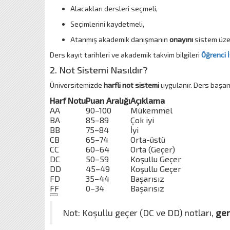
Alacakları dersleri seçmeli,
Seçimlerini kaydetmeli,
Atanmış akademik danışmanın
onayını
sistem üzer
Ders kayıt tarihleri ve akademik takvim bilgileri
Öğrenci İ
2. Not Sistemi Nasıldır?
Üniversitemizde
harfli not sistemi
uygulanır. Ders başarı 
Harf Notu
Puan Aralığı
Açıklama
AA
90–100
Mükemmel
BA
85–89
Çok iyi
BB
75–84
İyi
CB
65–74
Orta-üstü
CC
60–64
Orta (Geçer)
DC
50–59
Koşullu Geçer
DD
45–49
Koşullu Geçer
FD
35–44
Başarısız
FF
0–34
Başarısız
Not: Koşullu geçer (DC ve DD) notları,
gen