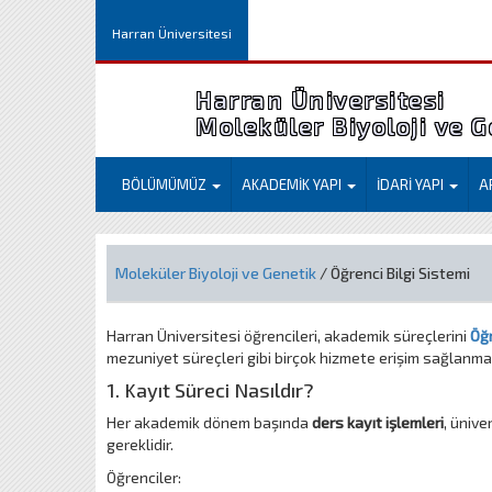
Harran Üniversitesi
Harran Üniversitesi
Moleküler Biyoloji ve 
BÖLÜMÜMÜZ
AKADEMİK YAPI
İDARİ YAPI
A
Moleküler Biyoloji ve Genetik
/ Öğrenci Bilgi Sistemi
Harran Üniversitesi öğrencileri, akademik süreçlerini
Öğr
mezuniyet süreçleri gibi birçok hizmete erişim sağlanma
1. Kayıt Süreci Nasıldır?
Her akademik dönem başında
ders kayıt işlemleri
, ünive
gereklidir.
Öğrenciler: