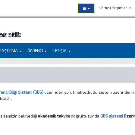
Hızlı Erişimler
Genetik
RAŞTIRMA
ÖĞRENCİ
İLETİŞİM
enci Bilgi Sistemi (OBS)
ü
zerinden yürütmektedir. Bu sistem üzerinden kay
ktadır.
rsitemizin belirlediği
akademik takvim
doğrultusunda
OBS sistemi
üzeri