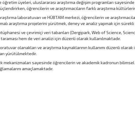
e öğretim üyeleri, uluslararası araştırma değişim programları sayesind
çlendirirken, öğrencilerin ve araştırmacıların farklı araştırma kültürler
aştırma laboratuvarı ve HÜBTAM merkezi, öğrencilerin ve araştırmacılar
alı araştırma projelerini yürütmek, deney ve analiz yapmak için sürekli e
tüphanesi ve çevrimiçi veri tabanları (Dergipark, Web of Science, Science
r taraması hem de veri analizi için düzenli olarak kullanılmaktadır.
ratuvar olanakları ve araştırma kaynaklarının kullanımı düzenli olarak i
ları yürütülmektedir.
 mekanizmaları sayesinde öğrencilerin ve akademik kadronun bilimsel bec
sağlamalarını amaçlamaktadır.