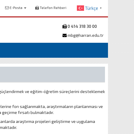
E-Posta
Telefon Rehberi
Türkçe
▼
0 414 318 30 00
mbg@harran.edu.tr
i güçlendirmek ve eğitim-öğretim süreçlerini desteklemek
lerine fon sağlanmakta, araştırmaların planlanması ve
 geçirme fırsatı bulmaktadır.
 alanlarda araştırma projeleri geliştirme ve uygulama
rmaktadır.