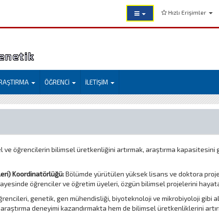
Hızlı Erişimler
Genetik
RAŞTIRMA
ÖĞRENCİ
İLETİŞİM
 ve öğrencilerin bilimsel üretkenliğini artırmak, araştırma kapasitesin
leri) Koordinatörlüğü:
Bölümde yürütülen yüksek lisans ve doktora proje
sinde öğrenciler ve öğretim üyeleri, özgün bilimsel projelerini hayata
rencileri, genetik, gen mühendisliği, biyoteknoloji ve mikrobiyoloji gibi
 araştırma deneyimi kazandırmakta hem de bilimsel üretkenliklerini artı