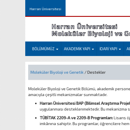
Harran Üniversitesi
Harran Üniversitesi
Moleküler Biyoloji ve 
BÖLÜMÜMÜZ
AKADEMİK YAPI
İDARİ YAPI
A
Moleküler Biyoloji ve Genetik
/ Destekler
Moleküler Biyoloji ve Genetik Bölümü, akademik personel
amacıyla çeşitli mekanizmalar sunmaktadır.
Harran Üniversitesi BAP (Bilimsel Araştırma Proje
uygulanması desteklenmektedir. Bu mekanizma saye
TÜBİTAK 2209-A ve 2209-B Programları:
Lisans öğ
imkânına sahiptir. Bu programlar, öğrencilere hem