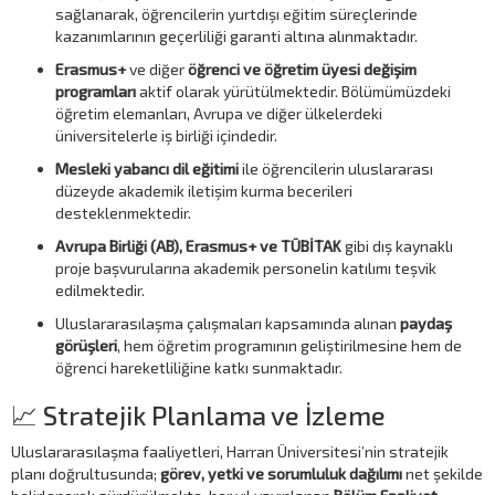
sağlanarak, öğrencilerin yurtdışı eğitim süreçlerinde
kazanımlarının geçerliliği garanti altına alınmaktadır.
Erasmus+
ve diğer
öğrenci ve öğretim üyesi değişim
programları
aktif olarak yürütülmektedir. Bölümümüzdeki
öğretim elemanları, Avrupa ve diğer ülkelerdeki
üniversitelerle iş birliği içindedir.
Mesleki yabancı dil eğitimi
ile öğrencilerin uluslararası
düzeyde akademik iletişim kurma becerileri
desteklenmektedir.
Avrupa Birliği (AB), Erasmus+ ve TÜBİTAK
gibi dış kaynaklı
proje başvurularına akademik personelin katılımı teşvik
edilmektedir.
Uluslararasılaşma çalışmaları kapsamında alınan
paydaş
görüşleri
, hem öğretim programının geliştirilmesine hem de
öğrenci hareketliliğine katkı sunmaktadır.
📈 Stratejik Planlama ve İzleme
Uluslararasılaşma faaliyetleri, Harran Üniversitesi’nin stratejik
planı doğrultusunda;
görev, yetki ve sorumluluk dağılımı
net şekilde