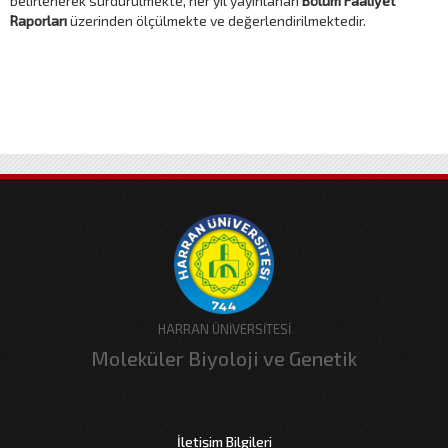
belirlenerek sürdürülmekte, her yıl yayınlanan
Bölüm Faaliyet
Raporları
üzerinden ölçülmekte ve değerlendirilmektedir.
HARRAN ÜNİVERSİTESİ
Moleküler Biyoloji ve Genetik
İletişim Bilgileri