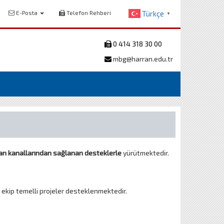
E-Posta
Telefon Rehberi
Türkçe
▼
0 414 318 30 00
mbg@harran.edu.tr
man kanallarından sağlanan desteklerle
yürütmektedir.
ekip temelli projeler desteklenmektedir.