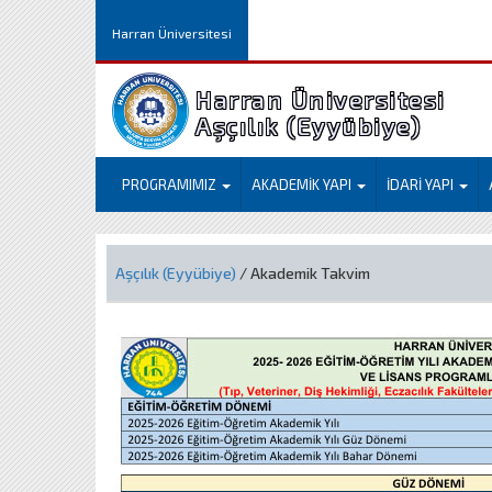
Harran Üniversitesi
Harran Üniversitesi
Aşçılık (Eyyübiye)
PROGRAMIMIZ
AKADEMİK YAPI
İDARİ YAPI
Aşçılık (Eyyübiye)
/ Akademik Takvim