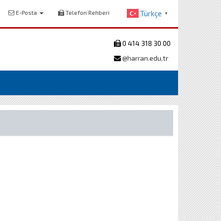
E-Posta
Telefon Rehberi
Türkçe
▼
0 414 318 30 00
@harran.edu.tr