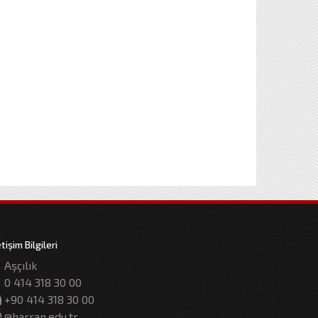
etişim Bilgileri
Aşçılık
0 414 318 30 00
+90 414 318 30 00
@harran.edu.tr