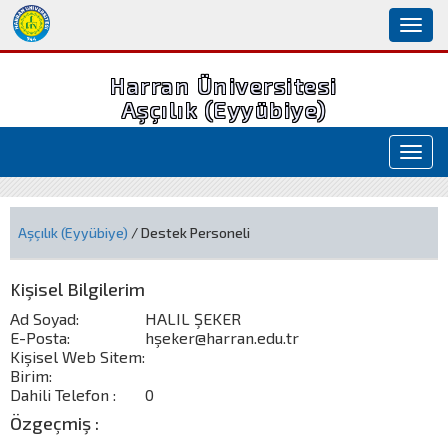
Toggl
naviga
Harran Üniversitesi
Aşçılık (Eyyübiye)
Toggl
navig
Aşçılık (Eyyübiye)
/ Destek Personeli
Kişisel Bilgilerim
Ad Soyad:
HALIL ŞEKER
E-Posta:
hşeker@harran.edu.tr
Kişisel Web Sitem:
Birim:
Dahili Telefon :
0
Özgeçmiş :