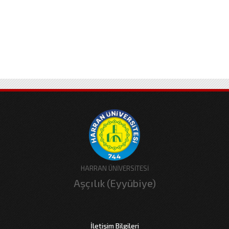
HARRAN ÜNİVERSİTESİ
Aşçılık (Eyyübiye)
İletişim Bilgileri