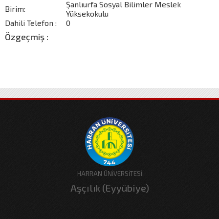
Şanlıurfa Sosyal Bilimler Meslek
Birim:
Yüksekokulu
Dahili Telefon :
0
Özgeçmiş :
HARRAN ÜNİVERSİTESİ
Aşçılık (Eyyübiye)