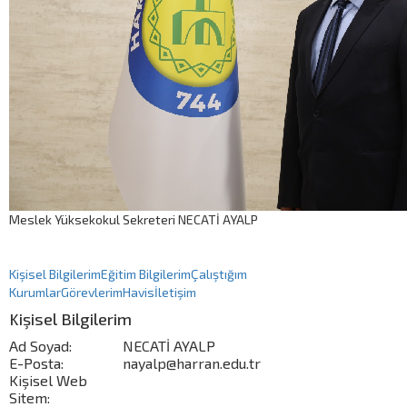
Meslek Yüksekokul Sekreteri NECATİ AYALP
Kişisel Bilgilerim
Eğitim Bilgilerim
Çalıştığım
Kurumlar
Görevlerim
Havis
İletişim
Kişisel Bilgilerim
Ad Soyad:
NECATİ AYALP
E-Posta:
nayalp@harran.edu.tr
Kişisel Web
Sitem: