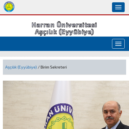
Toggl
naviga
Harran Üniversitesi
Aşçılık (Eyyübiye)
Toggl
navig
Aşçılık (Eyyübiye)
/ Birim Sekreteri