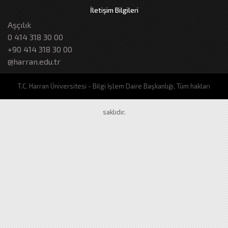
İletişim Bilgileri
Aşçılık
0 414 318 30 00
+90 414 318 30 00
@harran.edu.tr
T.C. Harran Üniversitesi - Bilgi İşlem Daire Başkanlığı, Tüm hakları
saklıdır.