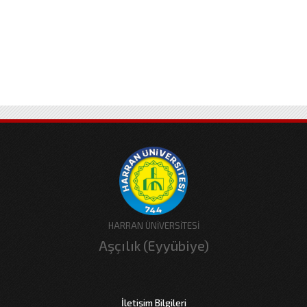
HARRAN ÜNİVERSİTESİ
Aşçılık (Eyyübiye)
İletişim Bilgileri