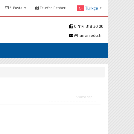
E-Posta
Telefon Rehberi
Türkçe
▼
0 414 318 30 00
@harran.edu.tr