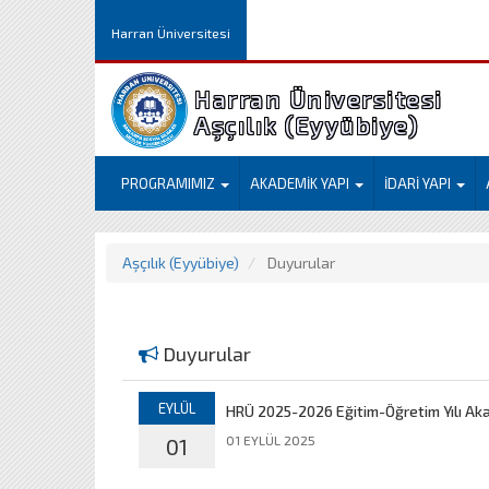
Harran Üniversitesi
Harran Üniversitesi
Aşçılık (Eyyübiye)
PROGRAMIMIZ
AKADEMİK YAPI
İDARİ YAPI
Aşçılık (Eyyübiye)
Duyurular
Duyurular
EYLÜL
HRÜ 2025-2026 Eğitim-Öğretim Yılı Ak
01 EYLÜL 2025
01