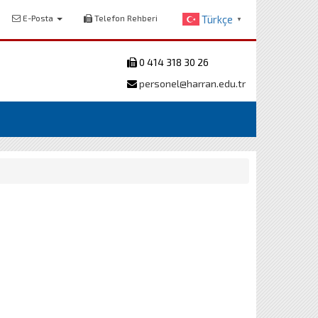
E-Posta
Telefon Rehberi
Türkçe
▼
0 414 318 30 26
personel@harran.edu.tr