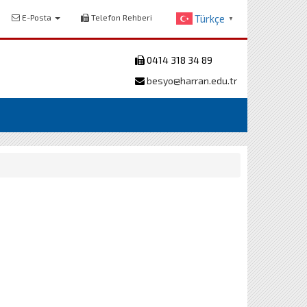
E-Posta
Telefon Rehberi
Türkçe
▼
0414 318 34 89
besyo@harran.edu.tr