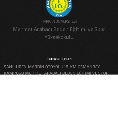
HARRAN ÜNİVERSİTESİ
Mehmet Arabacı Beden Eğitimi ve Spor
Yüksekokulu
İletişim Bilgileri
ŞANLIURFA-MARDİN OTOYOLU 18. KM OSMANBEY
KAMPÜSÜ MEHMET ARABACI BEDEN EĞİTİMİ VE SPOR
YÜKSEKOKULU
0414 318 34 89
+90 414 318 30 00
besyo@harran.edu.tr
T.C. Harran Üniversitesi - Bilgi İşlem Daire Başkanlığı, Tüm hakları