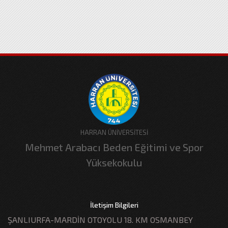
HARRAN ÜNİVERSİTESİ
Mehmet Arabacı Beden Eğitimi ve Spor
Yüksekokulu
İletişim Bilgileri
ŞANLIURFA-MARDİN OTOYOLU 18. KM OSMANBEY