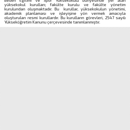
Beden Eğitimi ve Spor Yüksekokulu bünyesinde yer alan
yüksekokul kurulları; fakülte kurulu ve fakülte yönetim
kurulundan oluşmaktadır. Bu kurullar, yüksekokulun yönetimi,
akademik planlaması ve işleyişine yön vermek amacıyla
oluşturulan resmi kurullardır. Bu kurulların görevleri, 2547 sayılı
Yükseköğretim Kanunu çerçevesinde tanımlanmıştır.