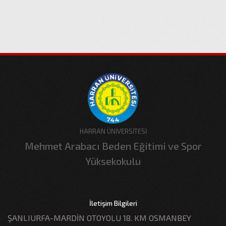
HARRAN ÜNİVERSİTESİ
Mehmet Arabacı Beden Eğitimi ve Spor
Yüksekokulu
İletişim Bilgileri
ŞANLIURFA-MARDİN OTOYOLU 18. KM OSMANBEY