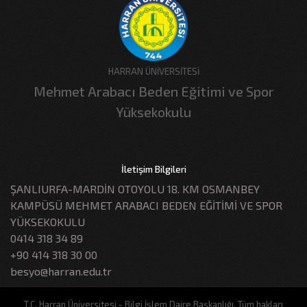
HARRAN ÜNİVERSİTESİ
Mehmet Arabacı Beden Eğitimi ve Spor
Yüksekokulu
İletişim Bilgileri
ŞANLIURFA-MARDİN OTOYOLU 18. KM OSMANBEY
KAMPÜSÜ MEHMET ARABACI BEDEN EĞİTİMİ VE SPOR
YÜKSEKOKULU
0414 318 34 89
+90 414 318 30 00
besyo@harran.edu.tr
T.C. Harran Üniversitesi - Bilgi İşlem Daire Başkanlığı, Tüm hakları