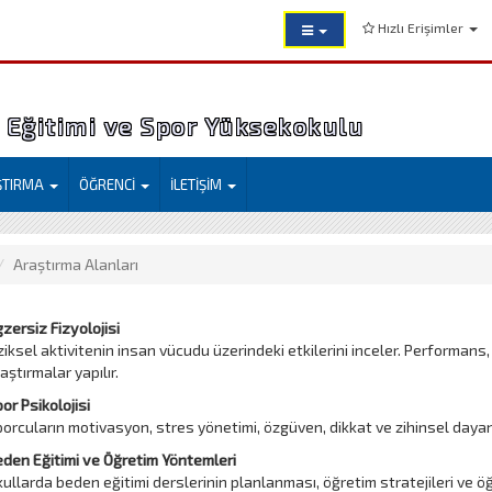
Hızlı Erişimler
Eğitimi ve Spor Yüksekokulu
ŞTIRMA
ÖĞRENCİ
İLETİŞİM
Araştırma Alanları
zersiz Fizyolojisi
ziksel aktivitenin insan vücudu üzerindeki etkilerini inceler. Performans, 
aştırmalar yapılır.
or Psikolojisi
orcuların motivasyon, stres yönetimi, özgüven, dikkat ve zihinsel dayanıkl
den Eğitimi ve Öğretim Yöntemleri
ullarda beden eğitimi derslerinin planlanması, öğretim stratejileri ve öğ