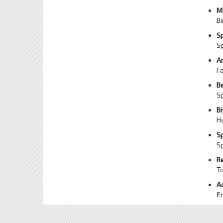
M
Bi
Sp
Sp
An
Fa
B
Sp
B
Ha
S
Sp
Re
To
Ad
En