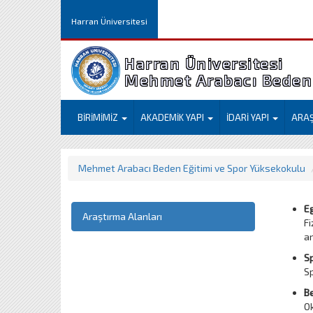
Harran Üniversitesi
Harran Üniversitesi
Mehmet Arabacı Beden 
BİRİMİMİZ
AKADEMİK YAPI
İDARİ YAPI
ARA
Mehmet Arabacı Beden Eğitimi ve Spor Yüksekokulu
Eg
Araştırma Alanları
Fi
ar
Sp
Sp
Be
Ok