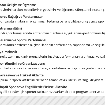
otor Gelişim ve Öğrenme
reylerin hareket becerilerinin gelişimini ve öğrenme süreçlerini inceler,
orcu Sağlığı ve Yaralanmalar
or yaralanmalarının önlenmesi, tedavisi ve rehabilitasyonu; ayrıca sporcu
trenman Bilimi
rklı spor branşlarında antrenman planlaması, yüklenme-performans ilişki
eslenme ve Sporcu Performansı
orcuların beslenme alışkanlıklarının performans, toparlanma ve sağlık üze
iyo-mekanik
reketlerin mekanik prensiplerini inceler, performansın artırılması ve sak
por Yönetimi ve Organizasyonu
or kulüplerinin, federasyonların, etkinliklerin ve organizasyonların yönet
kreasyon ve Fiziksel Aktivite
plumun spora katılımını, serbest zaman etkinliklerini ve sağlıklı yaşam için
aptif Sporlar ve Engellilerde Fiziksel Aktivite
gelli bireyler için sporun katkılarını, uyarlamalı spor programlarını ve 