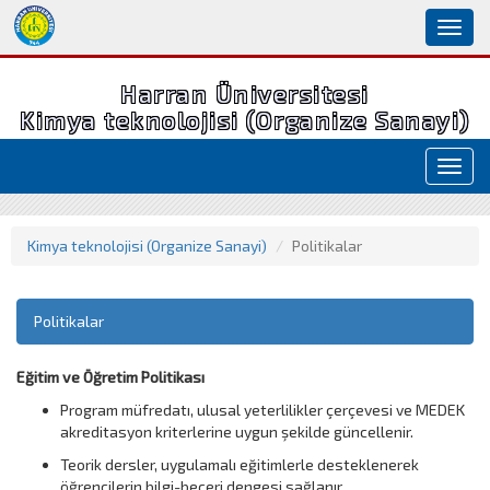
Toggl
naviga
Harran Üniversitesi
Kimya teknolojisi (Organize Sanayi)
Toggl
navig
Kimya teknolojisi (Organize Sanayi)
Politikalar
Politikalar
Eğitim ve Öğretim Politikası
Program müfredatı, ulusal yeterlilikler çerçevesi ve MEDEK
akreditasyon kriterlerine uygun şekilde güncellenir.
Teorik dersler, uygulamalı eğitimlerle desteklenerek
öğrencilerin bilgi-beceri dengesi sağlanır.