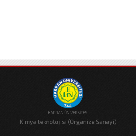
HARRAN ÜNİVERSİTESİ
Kimya teknolojisi (Organize Sanayi)