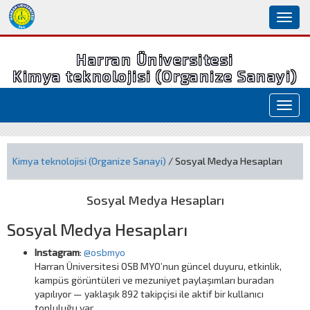
Toggl
naviga
Harran Üniversitesi
Kimya teknolojisi (Organize Sanayi)
Toggl
navig
Kimya teknolojisi (Organize Sanayi)
/ Sosyal Medya Hesapları
Sosyal Medya Hesapları
Sosyal Medya Hesapları
Instagram
:
@osbmyo
Harran Üniversitesi OSB MYO’nun güncel duyuru, etkinlik,
kampüs görüntüleri ve mezuniyet paylaşımları buradan
yapılıyor — yaklaşık 892 takipçisi ile aktif bir kullanıcı
topluluğu var