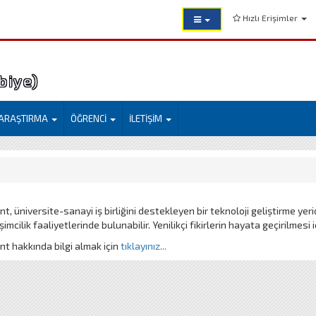
Hızlı Erişimler
mi (Eyyübiye)
ARAŞTIRMA
ÖĞRENCİ
İLETİŞİM
, üniversite-sanayi iş birliğini destekleyen bir teknoloji geliştirme yeridi
şimcilik faaliyetlerinde bulunabilir. Yenilikçi fikirlerin hayata geçirilmesi
t hakkında bilgi almak için
tıklayınız...