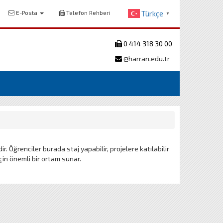
E-Posta
Telefon Rehberi
Türkçe
▼
0 414 318 30 00
@harran.edu.tr
r. Öğrenciler burada staj yapabilir, projelere katılabilir
 için önemli bir ortam sunar.