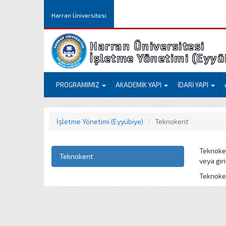
Harran Üniversitesi
Harran Üniversitesi
İşletme Yöneti
PROGRAMIMIZ
AKADEMİK YAPI
İDARİ YAPI
İşletme Yönetimi (Eyyübiye)
Teknokent
Teknokent
Teknokent
veya giri
Teknoken