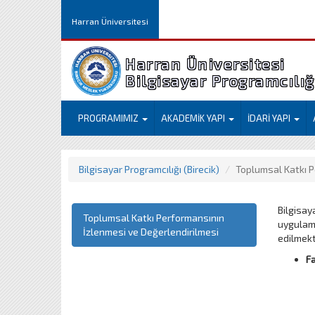
Harran Üniversitesi
Harran Üniversitesi
Bilgisayar Programcılığı
PROGRAMIMIZ
AKADEMİK YAPI
İDARİ YAPI
Bilgisayar Programcılığı (Birecik)
Toplumsal Katkı P
Bilgisay
Toplumsal Katkı Performansının
uygulama
İzlenmesi ve Değerlendirilmesi
edilmekt
Fa