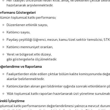
Her faaliyet öncesinde hedef kitle, amaç ve beklenen çıktılar belir
hazırlanarak arşivlenmektedir.
erformans Göstergeleri
lümün toplumsal katkı performansı;
Düzenlenen etkinlik sayısı,
Katılımcı sayısı,
Paydaş çeşitliliği (öğrenci, mezun, kamu/özel sektör temsilcisi, STK 
Katılımcı memnuniyet oranları,
Yerel ve bölgesel etki düzeyi,
gibi göstergelerle ölçülmektedir.
eğerlendirme ve Raporlama
Faaliyetlerden elde edilen çıktılar bölüm kalite komisyonunda değer
alanlar belirlenmektedir.
Katılımcılardan alınan geri bildirimler ışığında sonraki etkinlikleri
Yıllık toplumsal katkı raporları hazırlanarak üst yönetime sunulma
rekli İyileştirme
plumsal katkı performansının değerlendirilmesi yalnızca mevcut durumu