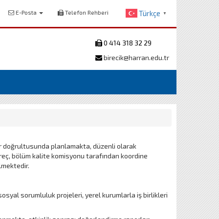
E-Posta
Telefon Rehberi
Türkçe
▼
0 414 318 32 29
birecik@harran.edu.tr
er doğrultusunda planlamakta, düzenli olarak
eç, bölüm kalite komisyonu tarafından koordine
lmektedir.
osyal sorumluluk projeleri, yerel kurumlarla iş birlikleri