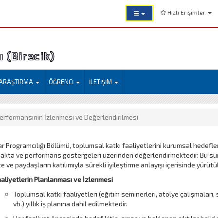
Hızlı Erişimler
 (Birecik)
ARAŞTIRMA
ÖĞRENCİ
İLETİŞİM
erformansının İzlenmesi ve Değerlendirilmesi
ar Programcılığı Bölümü, toplumsal katkı faaliyetlerini kurumsal hedefl
kta ve performans göstergeleri üzerinden değerlendirmektedir. Bu sür
e ve paydaşların katılımıyla sürekli iyileştirme anlayışı içerisinde yürütü
aliyetlerin Planlanması ve İzlenmesi
Toplumsal katkı faaliyetleri (eğitim seminerleri, atölye çalışmaları, s
vb.) yıllık iş planına dahil edilmektedir.