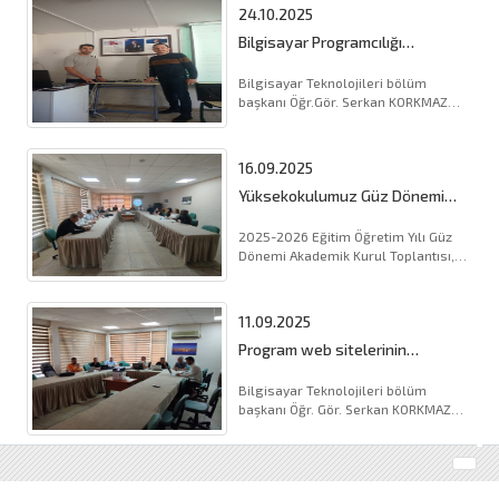
24.10.2025
Bilgisayar Programcılığı
Dersliklerine Ağ Cihazları Desteği
Bilgisayar Teknolojileri bölüm
başkanı Öğr.Gör. Serkan KORKMAZ
öncülüğünde Harran Üniversitesi Bilgi
İşle (...).
16.09.2025
Yüksekokulumuz Güz Dönemi
Akademik Kurul Toplantısı
Gerçekleştirildi
2025-2026 Eğitim Öğretim Yılı Güz
Dönemi Akademik Kurul Toplantısı,
Yüksekokulumuz Müdürü Dr. Öğr.
Üyesi (...).
11.09.2025
Program web sitelerinin
hazırlanması ile ilgili uygulamalı
eğitim ve ders programlarının
Bilgisayar Teknolojileri bölüm
kontrolü
başkanı Öğr. Gör. Serkan KORKMAZ
tarafından yüksekokulumuz seminer
salonunda program web sitel (...).