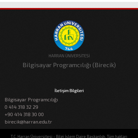
HARRAN ÜNİVERSİTESİ
Bilgisayar Programcılığı (Birecik)
İletişim Bilgileri
Bilgisayar Programcılığı
0 414 318 32 29
+90 414 318 30 00
birecik@harran.edu.tr
T.C. Harran Üniversitesi - Bilgi İşlem Daire Başkanlığı, Tüm hakları