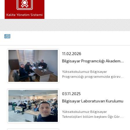
Kalite Yönetim Sistemi
11.02.2026
Bilgisayar Programcılığı Akademik
Personelleri Bölüm Toplantıları
Yüksekokulumuz Bilgisayar
Programcılığı programımızda görevli
akademik personellerimiz Öğr.Gör.
Serkan KORKMAZ (Bölüm Ba (...).
03.11.2025
Bilgisayar Laboratuvarı Kurulumu
Yüksekokulumuz Bilgisayar
Teknolojileri bölüm başkanı Öğr.Gör.
Serkan KORKMAZ öncülüğünde ve
Bilgisayar P (...).