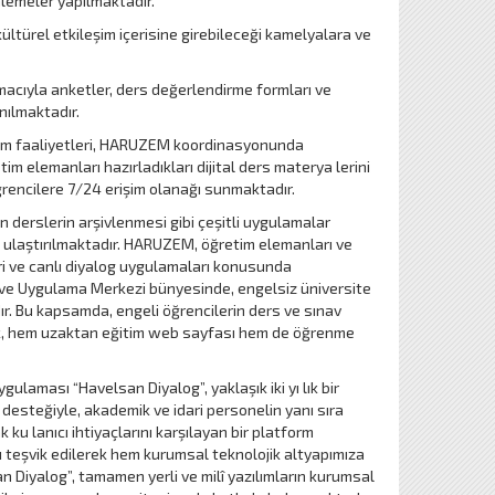
lemeler yapılmaktadır.
türel etkileşim içerisine girebileceği kamelyalara ve
macıyla anketler, ders değerlendirme formları ve
nılmaktadır.
tim faaliyetleri, HARUZEM koordinasyonunda
im elemanları hazırladıkları dijital ders materya lerini
encilere 7/24 erişim olanağı sunmaktadır.
 derslerin arşivlenmesi gibi çeşitli uygulamalar
re ulaştırılmaktadır. HARUZEM, öğretim elemanları ve
eri ve canlı diyalog uygulamaları konusunda
a ve Uygulama Merkezi bünyesinde, engelsiz üniversite
adır. Bu kapsamda, engeli öğrencilerin ders ve sınav
arak, hem uzaktan eğitim web sayfası hem de öğrenme
ygulaması “Havelsan Diyalog”, yaklaşık iki yı lık bir
esteğiyle, akademik ve idari personelin yanı sıra
 ku lanıcı ihtiyaçlarını karşılayan bir platform
mı teşvik edilerek hem kurumsal teknolojik altyapımıza
 Diyalog”, tamamen yerli ve milî yazılımların kurumsal