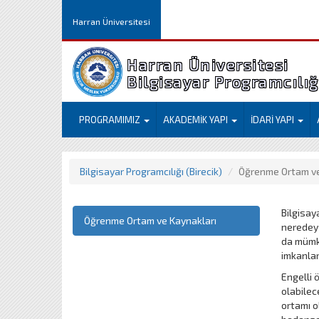
Harran Üniversitesi
Harran Üniversitesi
Bilgisayar Programcılığı
PROGRAMIMIZ
AKADEMİK YAPI
İDARİ YAPI
Bilgisayar Programcılığı (Birecik)
Öğrenme Ortam ve
Bilgisay
Öğrenme Ortam ve Kaynakları
neredeys
da mümkü
imkanlar 
Engelli 
olabilec
ortamı o