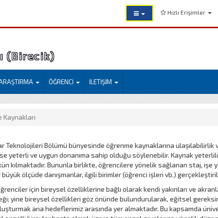
Hızlı Erişimler
 (Birecik)
ARAŞTIRMA
ÖĞRENCİ
İLETİŞİM
 Kaynakları
ar Teknolojileri Bölümü bünyesinde öğrenme kaynaklarına ulaşılabilirli
e yeterli ve uygun donanıma sahip olduğu söylenebilir. Kaynak yeterlili
n kılmaktadır. Bununla birlikte, öğrencilere yönelik sağlanan staj, işe y
büyük ölçüde danışmanlar, ilgili birimler (öğrenci işleri vb.) gerçekleştiri
öğrenciler için bireysel özelliklerine bağlı olarak kendi yakınları ve akra
eği; yine bireysel özellikleri göz önünde bulundurularak, eğitsel gereks
luşturmak ana hedeflerimiz arasında yer almaktadır. Bu kapsamda üniver