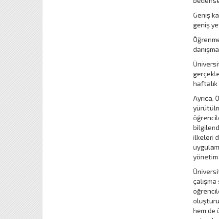
bedensel
Geniş ka
geniş yeş
Öğrenme 
danışman
Üniversi
gerçekle
haftalık
Ayrıca, 
yürütülm
öğrencil
bilgilen
ilkeleri
uygulama
yönetim 
Üniversit
çalışma 
öğrencil
oluşturu
hem de ü