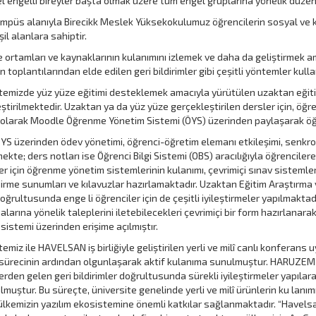
 engelli bireyler başta olmak üzere tüm engel gruplarına yönelik düzen
mpüs alanıyla Birecikk Meslek Yüksekokulumuz öğrencilerin sosyal ve kül
il alanlara sahiptir.
ortamları ve kaynaklarının kulanımını izlemek ve daha da geliştirmek a
 toplantılarından elde edilen geri bildirimler gibi çeşitli yöntemler kulla
temizde yüz yüze eğitimi desteklemek amacıyla yürütülen uzaktan eği
ştirilmektedir. Uzaktan ya da yüz yüze gerçekleştirilen dersler için, öğret
 olarak Moodle Öğrenme Yönetim Sistemi (ÖYS) üzerinden paylaşarak öğr
ÖYS üzerinden ödev yönetimi, öğrenci-öğretim elemanı etkileşimi, senkron
ekte; ders notları ise Öğrenci Bilgi Sistemi (OBS) aracılığıyla öğrencile
er için öğrenme yönetim sistemlerinin kulanımı, çevrimiçi sınav sisteml
dirme sunumları ve kılavuzlar hazırlamaktadır. Uzaktan Eğitim Araştırm
 doğrultusunda enge li öğrenciler için de çeşitli iyileştirmeler yapılmakt
larına yönelik taleplerini iletebilecekleri çevrimiçi bir form hazırlan
sistemi üzerinden erişime açılmıştır.
emiz ile HAVELSAN iş birliğiyle geliştirilen yerli ve milî canlı konferans u
sürecinin ardından olgunlaşarak aktif kulanıma sunulmuştur. HARUZEM d
erden gelen geri bildirimler doğrultusunda sürekli iyileştirmeler yapılarak
lmuştur. Bu süreçte, üniversite genelinde yerli ve milî ürünlerin ku lanı
lkemizin yazılım ekosistemine önemli katkılar sağlanmaktadır. “Havelsan