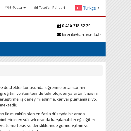
E-Posta
Telefon Rehberi
Türkçe
▼
0 414 318 32 29
birecik@harran.edu.tr
k ve destekler konusunda; öğrenme ortamlarının
ği eğitim yöntemlerinde teknolojiden yararlanılmasını
erleştirme, iş deneyimi edinme, kariyer planlaması vb.
lmektedir.
nları ile mümkün olan en fazla düzeyde bir arada
inimlerinin en yüksek oranda karşılanabileceği eğitim
sitemiz tesis ve dersliklerinde görme, işitme ve