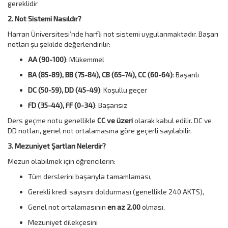
gereklidir
2. Not Sistemi Nasıldır?
Harran Üniversitesi’nde harfli not sistemi uygulanmaktadır. Başarı
notları şu şekilde değerlendirilir:
AA (90-100)
: Mükemmel
BA (85-89), BB (75-84), CB (65-74), CC (60-64)
: Başarılı
DC (50-59), DD (45-49)
: Koşullu geçer
FD (35-44), FF (0-34)
: Başarısız
Ders geçme notu genellikle
CC ve üzeri
olarak kabul edilir. DC ve
DD notları, genel not ortalamasına göre geçerli sayılabilir.
3. Mezuniyet Şartları Nelerdir?
Mezun olabilmek için öğrencilerin:
Tüm derslerini başarıyla tamamlaması,
Gerekli kredi sayısını doldurması (genellikle 240 AKTS),
Genel not ortalamasının
en az 2.00
olması,
Mezuniyet dilekçesini