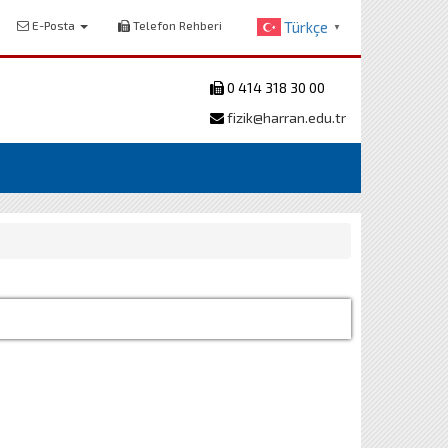
E-Posta
Telefon Rehberi
Türkçe
▼
0 414 318 30 00
fizik@harran.edu.tr