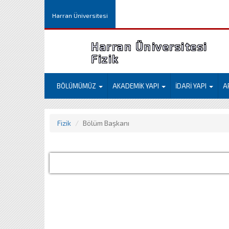
Harran Üniversitesi
Harran Üniversitesi
Fizik
BÖLÜMÜMÜZ
AKADEMİK YAPI
İDARİ YAPI
A
Fizik
Bölüm Başkanı