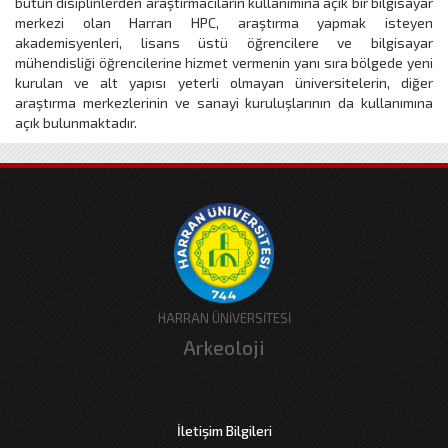
bütün disiplinlerden araştırmacıların kullanımına açık bir bilgisayar
merkezi olan Harran HPC, araştırma yapmak isteyen
akademisyenleri, lisans üstü öğrencilere ve bilgisayar
mühendisliği öğrencilerine hizmet vermenin yanı sıra bölgede yeni
kurulan ve alt yapısı yeterli olmayan üniversitelerin, diğer
araştırma merkezlerinin ve sanayi kuruluşlarının da kullanımına
açık bulunmaktadır.
HARRAN ÜNİVERSİTESİ
Arkeoloji
İletişim Bilgileri