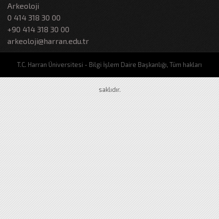
Arkeoloji
0 414 318 30 00
+90 414 318 30 00
arkeoloji@harran.edu.tr
T.C. Harran Üniversitesi - Bilgi İşlem Daire Başkanlığı, Tüm hakları
saklıdır.