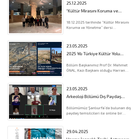
25.12.2025
“Kültür Mirasını Koruma ve
Yönetme” Dersi Kapsamında
Şanlıurfa Müzesi'ne Ziyaret
18.12.2025 tarihinde “Kültür Mirasını
Koruma ve Yönetme” dersi
kapsamında bölümümüz öğrencileri
Şa (...).
23.05.2025
2025 Yılı Türkiye Kültür Yolu
Festivali Kapsamında Bölüm
Hocalarımız Kazı Çalışmalarını
Bölüm Başkanımız Prof Dr. Mehmet
Anlatacaklar
ÖNAL, Kazı Başkanı olduğu Harran
Örenyeri Kazı çalışmalarını 01 Haziran
2025 tarihinde, Dr (...).
23.05.2025
Arkeoloji Bölümü Dış Paydaş
Toplantısı Gerçekleştirildi (2024-
2025 Bahar Dönemi Sonu)
Bölümümüz Şanlıurfa’da bulunan dış
paydaş temsilcileri ile online bir
toplantı gerçkelştirildi. Bölümü (...).
29.04.2025