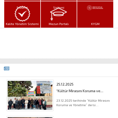
Sistemi
Sistemi
Kalite Yönetim Sistemi
Mezun Portalı
KYGM
25.12.2025
“Kültür Mirasını Koruma ve
Yönetme” Dersi Kapsamında
Şanlıurfa Kent Merkezindeki
23.12.2025 tarihinde “Kültür Mirasını
Çeşitli Yapılara Ziyaret
Koruma ve Yönetme” dersi
kapsamında bölümümüz öğrencileri
K& (...).