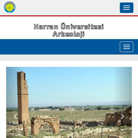
Toggl
naviga
Harran Üniversitesi
Arkeoloji
Toggl
navig
Geri
İleri