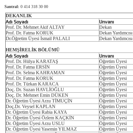
Santral:
0 414 318 30 00
DEKANLIK
Adı Soyadı
Unvanı
Prof. Dr. Mehmet Akif ALTAY
Dekan
Prof. Dr. Fatma KORUK
Dekan Yardımcısı
Dr.Öğretim Üyesi İsmail PALALI
Dekan Yardımcısı
HEMŞİRELİK BÖLÜMÜ
Adı Soyadı
Unvanı
Prof. Dr. Hülya KARATAŞ
Öğretim Üyesi
Prof. Dr. Fatma ERSİN
Öğretim Üyesi
Prof. Dr. Selma KAHRAMAN
Öğretim Üyesi
Prof. Dr. Fatma KORUK
Öğretim Üyesi
Prof. Dr. Türkan KARACA
Öğretim Üyesi
Doç. Dr. Suzan HAVLİOĞLU
Öğretim Üyesi
Doç. Dr. Mehmet Emin DÜKEN
Öğretim Üyesi
Dr. Öğretim Üyesi Arzu TİMUÇİN
Öğretim Üyesi
Doç.Dr. Veysel KAPLAN
Öğretim Üyesi
Dr. Öğretim Üyesi Rabia KAYA
Öğretim Üyesi
Dr. Öğretim Üyesi
Özlem KAÇKİN
Öğretim Üyesi
Dr. Öğretim Üyesi Arzu USLU
Öğretim Üyesi
Dr. Öğretim Üyesi Yasemin YILMAZ
Öğretim Üyesi