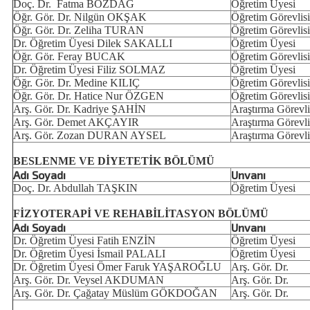
Doç. Dr. Fatma BOZDAĞ
Öğretim Üyesi
Öğr. Gör. Dr. Nilgün OKŞAK
Öğretim Görevlisi
Öğr. Gör. Dr. Zeliha TURAN
Öğretim Görevlisi
Dr. Öğretim Üyesi Dilek SAKALLI
Öğretim Üyesi
Öğr. Gör. Feray BUCAK
Öğretim Görevlisi
Dr. Öğretim Üyesi
Filiz SOLMAZ
Öğretim Üyesi
Öğr. Gör. Dr. Medine KILIÇ
Öğretim Görevlisi
Öğr. Gör. Dr. Hatice Nur ÖZGEN
Öğretim Görevlisi
Arş. Gör. Dr. Kadriye ŞAHİN
Araştırma Görevli
Arş. Gör. Demet AKÇAYIR
Araştırma Görevli
Arş. Gör. Zozan DURAN AYSEL
Araştırma Görevli
BESLENME VE DİYETETİK BÖLÜMÜ
Adı Soyadı
Unvanı
Doç. Dr. Abdullah TAŞKIN
Öğretim Üyesi
FİZYOTERAPİ VE REHABİLİTASYON BÖLÜMÜ
Adı Soyadı
Unvanı
Dr. Öğretim Üyesi Fatih ENZİN
Öğretim Üyesi
Dr. Öğretim Üyesi İsmail PALALI
Öğretim Üyesi
Dr. Öğretim Üyesi Ömer Faruk YAŞAROĞLU
Arş. Gör. Dr.
Arş. Gör. Dr. Veysel AKDUMAN
Arş. Gör. Dr.
Arş. Gör. Dr. Çağatay Müslüm GÖKDOĞAN
Arş. Gör. Dr.