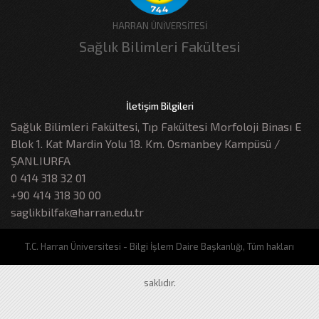
HARRAN ÜNİVERSİTESİ
Sağlık Bilimleri Fakültesi
İletişim Bilgileri
Sağlık Bilimleri Fakültesi, Tıp Fakültesi Morfoloji Binası E
Blok 1. Kat Mardin Yolu 18. Km. Osmanbey Kampüsü /
ŞANLIURFA
0 414 318 32 01
+90 414 318 30 00
saglikbilfak@harran.edu.tr
T.C. Harran Üniversitesi - Bilgi İşlem Daire Başkanlığı, Tüm hakları
saklıdır.