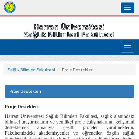
Toggl
naviga
Harran Üniversitesi
Sağlık Bilimleri Fakültesi
Toggl
navig
Sağlık Bilimleri Fakültesi
Proje Destekleri
Proje Destekleri
Proje Destekleri
Harran Üniversitesi Sağlık Bilimleri Fakültesi, sağlık alanındaki
bilimsel araştırmaların ve yenilikçi proje çalışmalarının gelişimini
desteklemek amacıyla çeşitli projeler yürütmektedir.
Fakültemizdeki akademisyenler ve öğrenciler, özgün sağlık
bilimleri fikirlerini temel ve klinik araştırmalara dönüştürmektedir.