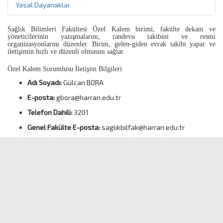
Yasal Dayanaklar
Sağlık Bilimleri Fakültesi Özel Kalem birimi, fakülte dekanı ve
yöneticilerinin yazışmalarını, randevu takibini ve resmi
organizasyonlarını düzenler. Birim, gelen-giden evrak takibi yapar ve
iletişimin hızlı ve düzenli olmasını sağlar.
Özel Kalem Sorumlusu İletişim Bilgileri
Adı Soyadı:
Gülcan BORA
E-posta:
gbora@harran.edu.tr
Telefon Dahili:
3201
Genel Fakülte E-posta:
saglikbilfak@harran.edu.tr