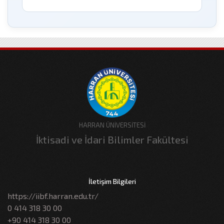
HARRAN ÜNİVERSİTESİ
İktisadi ve İdari Bilimler Fakültesi
İletişim Bilgileri
https://iibf.harran.edu.tr/
0 414 318 30 00
+90 414 318 30 00