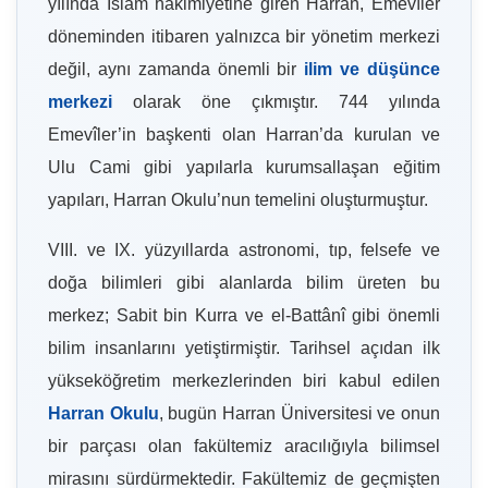
yılında İslam hâkimiyetine giren Harran, Emevîler
döneminden itibaren yalnızca bir yönetim merkezi
değil, aynı zamanda önemli bir
ilim ve düşünce
merkezi
olarak öne çıkmıştır. 744 yılında
Emevîler’in başkenti olan Harran’da kurulan ve
Ulu Cami gibi yapılarla kurumsallaşan eğitim
yapıları, Harran Okulu’nun temelini oluşturmuştur.
VIII. ve IX. yüzyıllarda astronomi, tıp, felsefe ve
doğa bilimleri gibi alanlarda bilim üreten bu
merkez; Sabit bin Kurra ve el-Battânî gibi önemli
bilim insanlarını yetiştirmiştir. Tarihsel açıdan ilk
yükseköğretim merkezlerinden biri kabul edilen
Harran Okulu
, bugün Harran Üniversitesi ve onun
bir parçası olan fakültemiz aracılığıyla bilimsel
mirasını sürdürmektedir. Fakültemiz de geçmişten