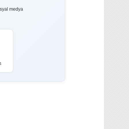
sosyal medya
4