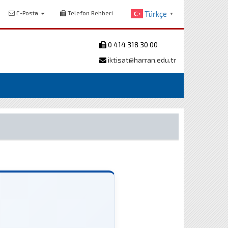
E-Posta
Telefon Rehberi
Türkçe
▼
0 414 318 30 00
iktisat@harran.edu.tr