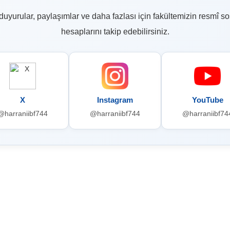
, duyurular, paylaşımlar ve daha fazlası için fakültemizin resmî 
hesaplarını takip edebilirsiniz.
X
Instagram
YouTube
@harraniibf744
@harraniibf744
@harraniibf74