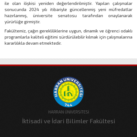
ile olan ilişkisi yeniden değerlendirilmiştir. Yapılan çalışmalar
sonucunda 2024 yılı itibariyle güncellenmiş yeni müfredatlar
hazırlanmış, üniversite senatosu tarafından onaylanarak
yürürlüğe girmiştir.
Fakültemiz, çağın gerekliliklerine uygun, dinamik ve öğrenci odaklı
programlarla kaliteli eğitimi sürdürülebilir kılmak için çalışmalarına
kararlılıkla devam etmektedir.
HARRAN ÜNİVERSİTESİ
İktisadi ve İdari Bilimler Fakültesi