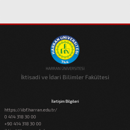
HARRAN ÜNİVERSİTESİ
İktisadi ve İdari Bilimler Fakültesi
İletişim Bilgileri
https://iibf.harran.edu.tr/
0 414 318 30 00
+90 414 318 30 00